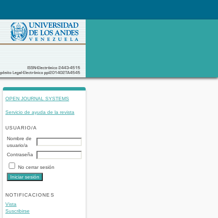
OPEN JOURNAL SYSTEMS
Servicio de ayuda de la revista
USUARIO/A
Nombre de
usuario/a
Contraseña
No cerrar sesión
NOTIFICACIONES
Vista
Suscribirse