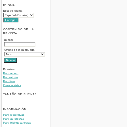
IDIOMA
Escoge idioma
CONTENIDO DE LA
REVISTA
Buscar
Ámbito de la búsqueda
Examinar
Por número
Por autor/a
Por título
Otras revistas
TAMAÑO DE FUENTE
INFORMACIÓN
Para lectores/as
Para autores/as
Para bibliotecarios/as