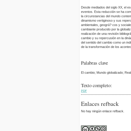
Desde mediados del siglo XX, el es
eventos. Esta reducción se ha conve
la circunstancias del mundo contem
dinamismo vertiginoso y sus reperc
ambientales, geográ? cos y social
cambiante producido por la globali
realización de una revisión bibliog
cambio y su repercusión en la dinám
del sentido del cambio como un indi
de la transformación de los acont
Palabras clave
El cambio; Mundo globalizado; Real
Texto completo:
PDF
Enlaces refback
No hay ningún enlace refback.