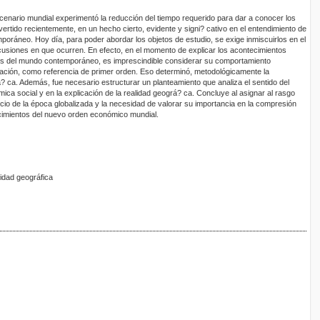
cenario mundial experimentó la reducción del tiempo requerido para dar a conocer los
rtido recientemente, en un hecho cierto, evidente y signi? cativo en el entendimiento de
poráneo. Hoy día, para poder abordar los objetos de estudio, se exige inmiscuirlos en el
usiones en que ocurren. En efecto, en el momento de explicar los acontecimientos
es del mundo contemporáneo, es imprescindible considerar su comportamiento
zación, como referencia de primer orden. Eso determinó, metodológicamente la
rá? ca. Además, fue necesario estructurar un planteamiento que analiza el sentido del
ica social y en la explicación de la realidad geográ? ca. Concluye al asignar al rasgo
cio de la época globalizada y la necesidad de valorar su importancia en la compresión
ecimientos del nuevo orden económico mundial.
idad geográfica