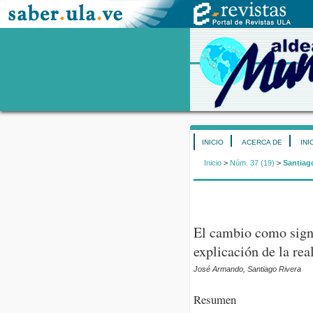
INICIO
ACERCA DE
INI
Inicio
>
Núm. 37 (19)
>
Santiag
El cambio como signo
explicación de la rea
José Armando, Santiago Rivera
Resumen