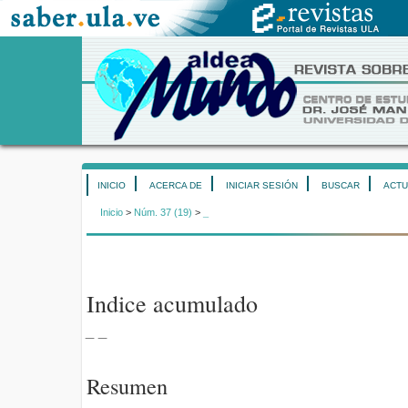
INICIO
ACERCA DE
INICIAR SESIÓN
BUSCAR
ACTU
Inicio
>
Núm. 37 (19)
>
_
Indice acumulado
_ _
Resumen