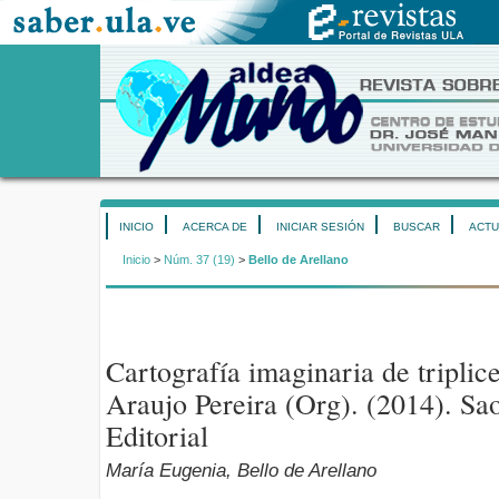
INICIO
ACERCA DE
INICIAR SESIÓN
BUSCAR
ACTU
Inicio
>
Núm. 37 (19)
>
Bello de Arellano
Cartografía imaginaria de triplic
Araujo Pereira (Org). (2014). Sa
Editorial
María Eugenia, Bello de Arellano