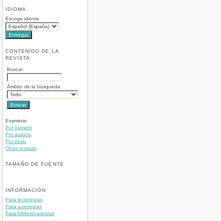
IDIOMA
Escoge idioma
CONTENIDO DE LA
REVISTA
Buscar
Ámbito de la búsqueda
Examinar
Por número
Por autor/a
Por título
Otras revistas
TAMAÑO DE FUENTE
INFORMACIÓN
Para lectores/as
Para autores/as
Para bibliotecarios/as