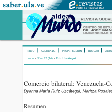
INICIO
ACERCA DE
INICIAR SESIÓN
BUSCAR
ACTU
Inicio
>
Núm. 27 (14)
>
Ruíz Uzcátegui
Comercio bilateral: Venezuela-
Dyanna María Ruíz Uzcátegui, Maritza Rosale
Resumen