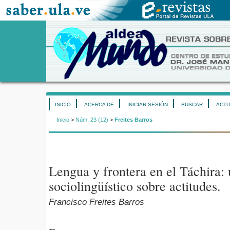
INICIO
ACERCA DE
INICIAR SESIÓN
BUSCAR
ACTU
Inicio
>
Núm. 23 (12)
>
Freites Barros
Lengua y frontera en el Táchira: 
sociolingüístico sobre actitudes.
Francisco Freites Barros