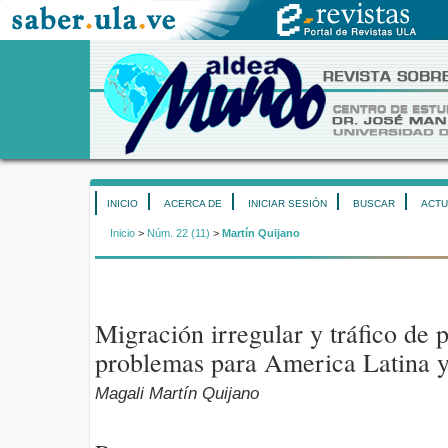
INICIO
ACERCA DE
INICIAR SESIÓN
BUSCAR
ACTU
Inicio
>
Núm. 22 (11)
>
Martín Quijano
Migración irregular y tráfico de 
problemas para America Latina y
Magali Martín Quijano