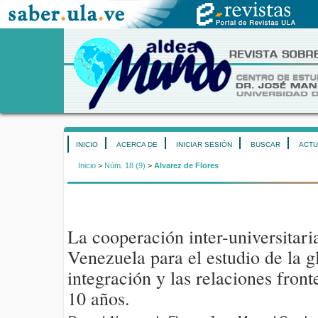
INICIO
ACERCA DE
INICIAR SESIÓN
BUSCAR
ACTU
Inicio
>
Núm. 18 (9)
>
Alvarez de Flores
La cooperación inter-universitar
Venezuela para el estudio de la g
integración y las relaciones front
10 años.