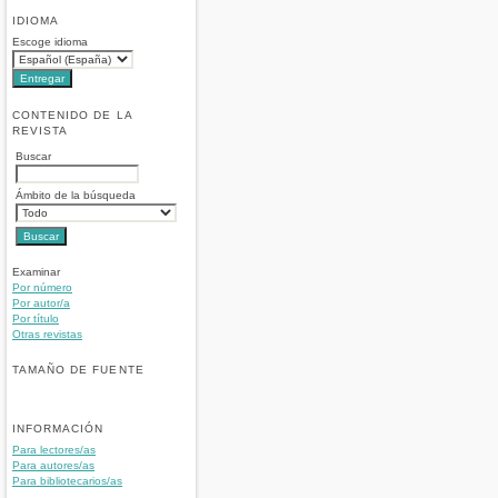
IDIOMA
Escoge idioma
CONTENIDO DE LA
REVISTA
Buscar
Ámbito de la búsqueda
Examinar
Por número
Por autor/a
Por título
Otras revistas
TAMAÑO DE FUENTE
INFORMACIÓN
Para lectores/as
Para autores/as
Para bibliotecarios/as