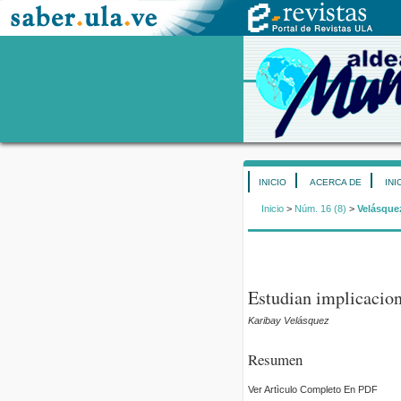
INICIO
ACERCA DE
INI
Inicio
>
Núm. 16 (8)
>
Velásque
Estudian implicacio
Karibay Velásquez
Resumen
Ver Artìculo Completo En PDF