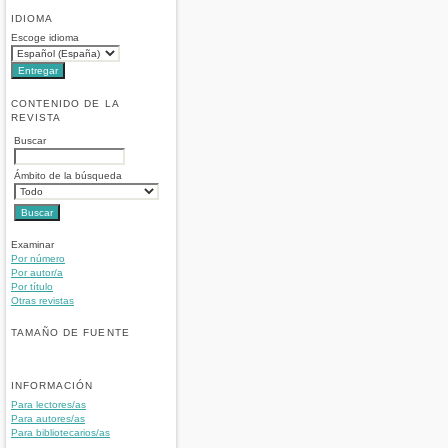
IDIOMA
Escoge idioma
CONTENIDO DE LA
REVISTA
Buscar
Ámbito de la búsqueda
Examinar
Por número
Por autor/a
Por título
Otras revistas
TAMAÑO DE FUENTE
INFORMACIÓN
Para lectores/as
Para autores/as
Para bibliotecarios/as