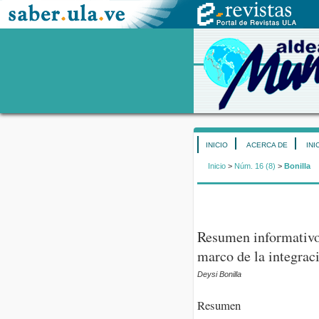
INICIO
ACERCA DE
INI
Inicio
>
Núm. 16 (8)
>
Bonilla
Resumen informativo 
marco de la integra
Deysi Bonilla
Resumen