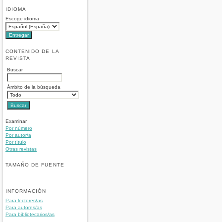
IDIOMA
Escoge idioma
CONTENIDO DE LA
REVISTA
Buscar
Ámbito de la búsqueda
Examinar
Por número
Por autor/a
Por título
Otras revistas
TAMAÑO DE FUENTE
INFORMACIÓN
Para lectores/as
Para autores/as
Para bibliotecarios/as