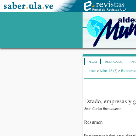
INICIO
ACERCA DE
INI
Inicio
>
Núm. 13 (7)
>
Bustama
Estado, empresas y g
Juan Carlos Bustamante
Resumen
En el presente trabajo se analiza el