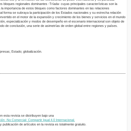
res bloques regionales dominantes -Tríada- cuyas principales características son la
a la importancia de estos bloques como factores dominantes en las relaciones
al forma se subraya la participación de los Estados nacionales y su estrecha relación
vertido en el motor de la expansión y crecimiento de los bienes y servicios en el mundo
ción, especialización y modos de desempeño en el escenario internacional son objeto de
odo de conclusión, una serie de asimetrías de orden global entre regiones y países.
presas; Estado; globalización.
 esta revista se distribuyen bajo una
ón -No Comercial- Compartir Igual 4.0 Internacional.
 publicación de artículos en la revista es totalmente gratuito.