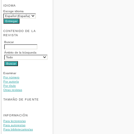
IDIOMA
Escoge idioma
CONTENIDO DE LA
REVISTA
Buscar
Ámbito de la búsqueda
Examinar
Por número
Por autor/a
Por título
Otras revistas
TAMAÑO DE FUENTE
INFORMACIÓN
Para lectores/as
Para autores/as
Para bibliotecarios/as