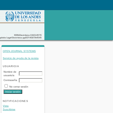
OPEN JOURNAL SYSTEMS
Servicio de ayuda de la revista
USUARIO/A
Nombre de
usuario/a
Contraseña
No cerrar sesión
NOTIFICACIONES
Vista
Suscribirse