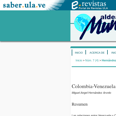
INICIO
ACERCA DE
INI
Inicio
>
Núm. 7 (4)
>
Hernández
Colombia-Venezuela: 
Miguel Angel Hernández Arvelo
Resumen
Las relaciones entre Venezuela y C