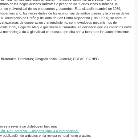
trado en las negociaciones limítrofes a pesar de los fuertes lazos históricos, la
volumen y diversidad de los encuentros y acuerdos. Esta situación cambió en 1989,
latinoamericano, las necesidades de las economías de ambos países y la presión de los
 de a Declaración de Ureña y del Acta de San Pedro Alejandrino (1989-1990) se abre un
o-venezolanas de cooperación y entendimiento, con novedosos mecanismos de
desde 1995, luego del ataque guerrillero a Cararabo, se evidencia que los conflictos entre
a metodología de la globalidad es puesta a prueba por la fuerza de los acontecimientos.
s Bilaterales; Fronteras; Desgolfización; Guerrilla; COPAF; CONEG.
 esta revista se distribuyen bajo una
ón -No Comercial- Compartir Igual 4.0 Internacional.
 publicación de artículos en la revista es totalmente gratuito.