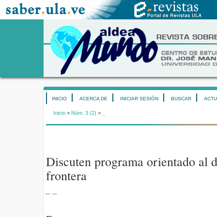
INICIO
ACERCA DE
INICIAR SESIÓN
BUSCAR
ACTU
Inicio
>
Núm. 3 (2)
>
_
Discuten programa orientado al d
frontera
_ _