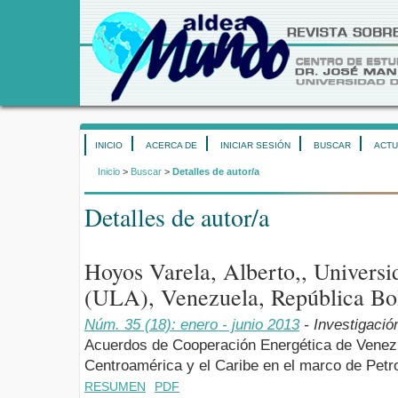
INICIO
ACERCA DE
INICIAR SESIÓN
BUSCAR
ACTU
Inicio
>
Buscar
>
Detalles de autor/a
Detalles de autor/a
Hoyos Varela, Alberto,, Universi
(ULA), Venezuela, República Bol
Núm. 35 (18): enero - junio 2013
- Investigació
Acuerdos de Cooperación Energética de Venezu
Centroamérica y el Caribe en el marco de Petr
RESUMEN
PDF