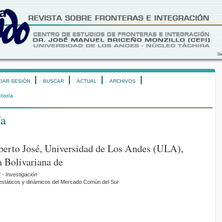
CIAR SESIÓN
BUSCAR
ACTUAL
ARCHIVOS
utor/a
/a
berto José, Universidad de Los Andes (ULA),
 Bolivariana de
8
- Investigación
 estáticos y dinámicos del Mercado Común del Sur