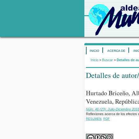
INICIO
ACERCA DE
INI
Inicio
>
Buscar
>
Detalles de a
Detalles de autor
Hurtado Briceño, Al
Venezuela, República
Núm. 46 (23): Julio-Diciembre 201
Reflexiones acerca de los efectos
RESUMEN
PDF