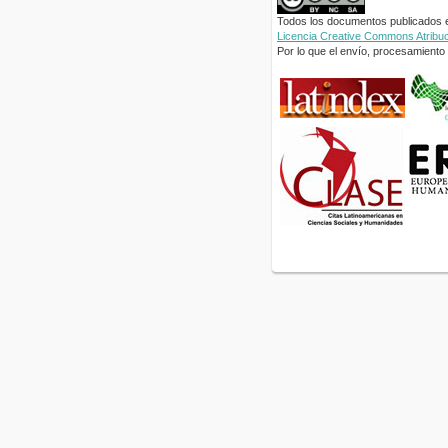
Todos los documentos publicados en
Licencia Creative Commons Atribuci
Por lo que el envío, procesamiento y