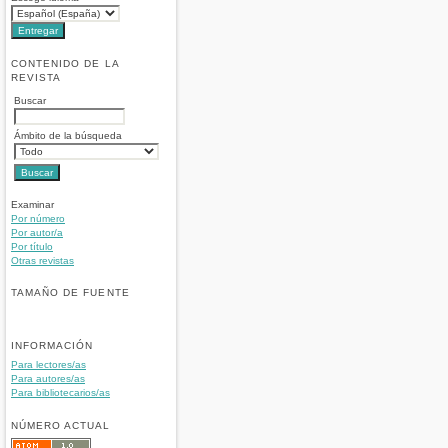
CONTENIDO DE LA
REVISTA
Buscar
Ámbito de la búsqueda
Examinar
Por número
Por autor/a
Por título
Otras revistas
TAMAÑO DE FUENTE
INFORMACIÓN
Para lectores/as
Para autores/as
Para bibliotecarios/as
NÚMERO ACTUAL