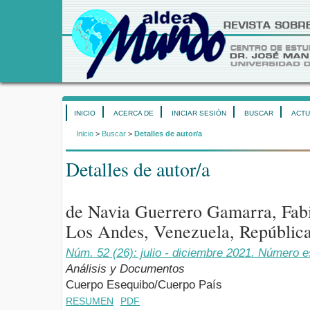
INICIO
ACERCA DE
INICIAR SESIÓN
BUSCAR
ACTU
Inicio
>
Buscar
>
Detalles de autor/a
Detalles de autor/a
de Navia Guerrero Gamarra, Fabi
Los Andes, Venezuela, República
Núm. 52 (26): julio - diciembre 2021. Número 
Análisis y Documentos
Cuerpo Esequibo/Cuerpo País
RESUMEN
PDF