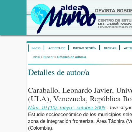
INICIO
ACERCA DE
INICIAR SESIÓN
BUSCAR
ACTU
Inicio
>
Buscar
>
Detalles de autor/a
Detalles de autor/a
Caraballo, Leonardo Javier, Univ
(ULA), Venezuela, República Bol
Núm. 19 (10): mayo - octubre 2005
- Investiga
Estudio socioeconómico de los municipios sel
zona de integración fronteriza. Área Táchira (
(Colombia).