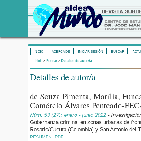
INICIO
ACERCA DE
INICIAR SESIÓN
BUSCAR
ACTU
Inicio
>
Buscar
>
Detalles de autor/a
Detalles de autor/a
de Souza Pimenta, Marília, Fund
Comércio Álvares Penteado-FECA
Núm. 53 (27): enero - junio 2022
- Investigació
Gobernanza criminal en zonas urbanas de fronte
Rosario/Cúcuta (Colombia) y San Antonio del T
RESUMEN
PDF