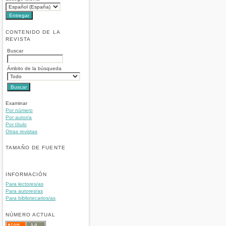
CONTENIDO DE LA
REVISTA
Buscar
Ámbito de la búsqueda
Examinar
Por número
Por autor/a
Por título
Otras revistas
TAMAÑO DE FUENTE
INFORMACIÓN
Para lectores/as
Para autores/as
Para bibliotecarios/as
NÚMERO ACTUAL