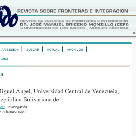
CIAR SESIÓN
BUSCAR
ACTUAL
ARCHIVOS
utor/a
/a
iguel Angel, Universidad Central de Venezuela,
epública Bolivariana de
000
- Investigación
n y la integración