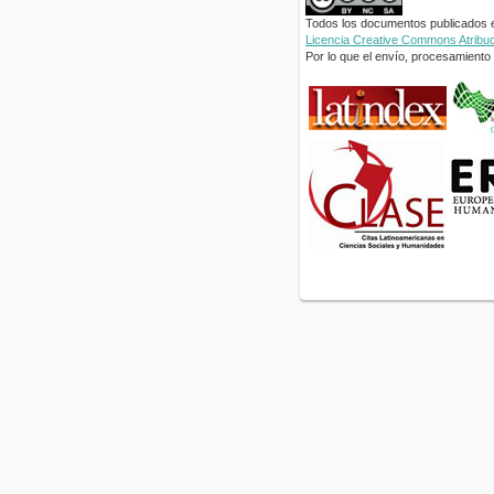
Todos los documentos publicados en
Licencia Creative Commons Atribuci
Por lo que el envío, procesamiento y