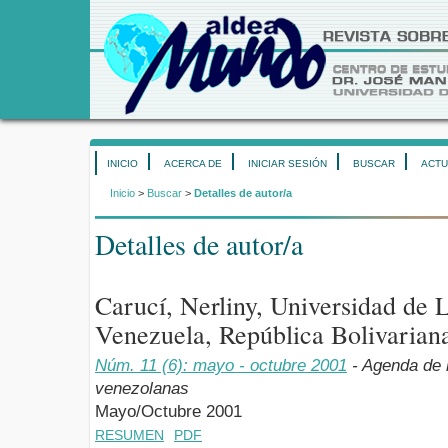
INICIO
ACERCA DE
INICIAR SESIÓN
BUSCAR
ACTU
Inicio
>
Buscar
>
Detalles de autor/a
Detalles de autor/a
Carucí, Nerliny, Universidad de
Venezuela, República Bolivarian
Núm. 11 (6): mayo - octubre 2001
- Agenda de 
venezolanas
Mayo/Octubre 2001
RESUMEN
PDF