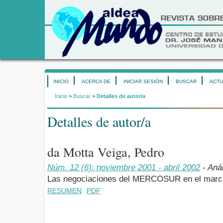
INICIO
ACERCA DE
INICIAR SESIÓN
BUSCAR
ACTU
Inicio
>
Buscar
>
Detalles de autor/a
Detalles de autor/a
da Motta Veiga, Pedro
Núm. 12 (6): noviembre 2001 - abril 2002
- Aná
Las negociaciones del MERCOSUR en el marco
RESUMEN
PDF