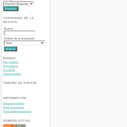
CONTENIDO DE LA
REVISTA
Buscar
Ámbito de la búsqueda
Examinar
Por número
Por autor/a
Por título
Otras revistas
TAMAÑO DE FUENTE
INFORMACIÓN
Para lectores/as
Para autores/as
Para bibliotecarios/as
NÚMERO ACTUAL