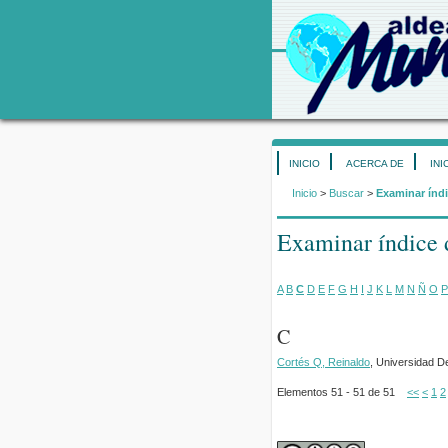
INICIO
ACERCA DE
INI
Inicio
>
Buscar
>
Examinar índi
Examinar índice 
A
B
C
D
E
F
G
H
I
J
K
L
M
N
Ñ
O
P
C
Cortés Q, Reinaldo
, Universidad D
Elementos 51 - 51 de 51
<<
<
1
2