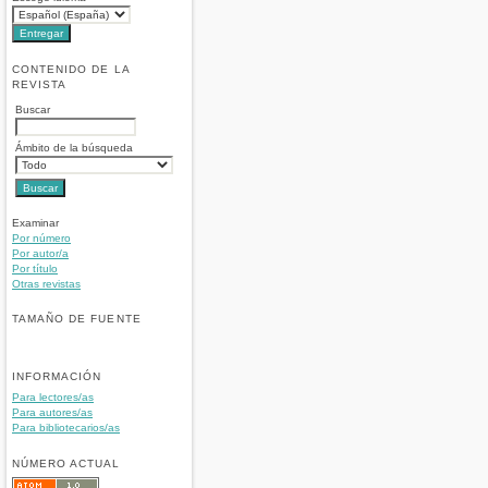
CONTENIDO DE LA
REVISTA
Buscar
Ámbito de la búsqueda
Examinar
Por número
Por autor/a
Por título
Otras revistas
TAMAÑO DE FUENTE
INFORMACIÓN
Para lectores/as
Para autores/as
Para bibliotecarios/as
NÚMERO ACTUAL