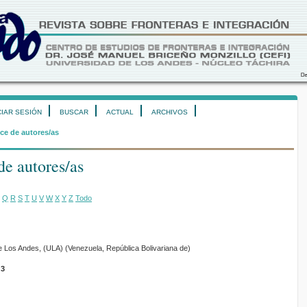
CIAR SESIÓN
BUSCAR
ACTUAL
ARCHIVOS
ce de autores/as
de autores/as
Q
R
S
T
U
V
W
X
Y
Z
Todo
e Los Andes, (ULA) (Venezuela, República Bolivariana de)
3