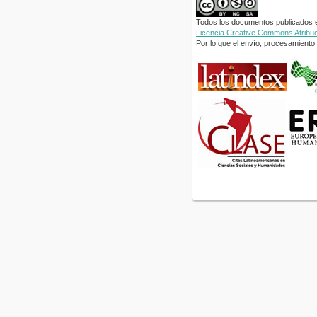
Todos los documentos publicados en
Licencia Creative Commons Atribuci
Por lo que el envío, procesamiento y