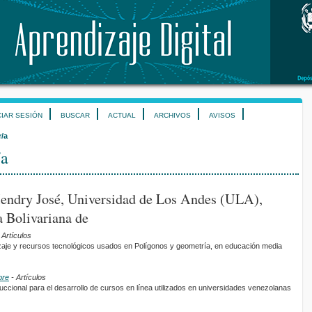
CIAR SESIÓN
BUSCAR
ACTUAL
ARCHIVOS
AVISOS
r/a
/a
endry José, Universidad de Los Andes (ULA),
 Bolivariana de
 Artículos
aje y recursos tecnológicos usados en Polígonos y geometría, en educación media
bre
- Artículos
uccional para el desarrollo de cursos en línea utilizados en universidades venezolanas