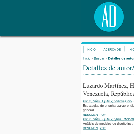
INICIO
ACERCA DE
INI
Inicio
>
Buscar
>
Detalles de auto
Detalles de autor
Luzardo Martínez, H
Venezuela, República
Vol. 2, Núm. 1 (2017): enero-junio
-
Estrategias de enseñanza-aprendiz
general
RESUMEN
PDF
Vol. 2, Núm. 2 (2017): julio - diciem
Análisis de modelos de diseño instr
RESUMEN
PDF