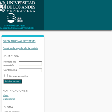
OPEN JOURNAL SYSTEMS
Servicio de ayuda de la revista
USUARIO/A
Nombre de
usuario/a
Contraseña
No cerrar sesión
NOTIFICACIONES
Vista
Suscribirse
IDIOMA
Escoge idioma