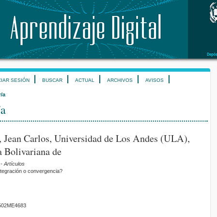
CIAR SESIÓN
BUSCAR
ACTUAL
ARCHIVOS
AVISOS
r/a
/a
 Jean Carlos, Universidad de Los Andes (ULA),
 Bolivariana de
- Artículos
tegración o convergencia?
01502ME4683