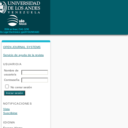
OPEN JOURNAL SYSTEMS
Servicio de ayuda de la revista
USUARIO/A
Nombre de
usuario/a
Contraseña
No cerrar sesión
NOTIFICACIONES
Vista
Suscribirse
IDIOMA
Escoge idioma