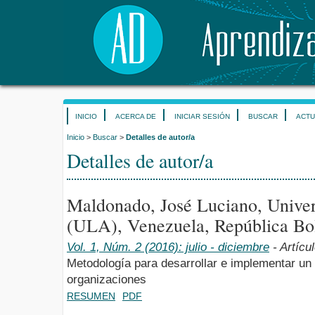
INICIO
ACERCA DE
INICIAR SESIÓN
BUSCAR
ACTU
Inicio
>
Buscar
>
Detalles de autor/a
Detalles de autor/a
Maldonado, José Luciano, Unive
(ULA), Venezuela, República Bol
Vol. 1, Núm. 2 (2016): julio - diciembre
- Artícu
Metodología para desarrollar e implementar un 
organizaciones
RESUMEN
PDF