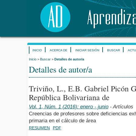
INICIO
ACERCA DE
INICIAR SESIÓN
BUSCAR
ACTU
Inicio
>
Buscar
>
Detalles de autor/a
Detalles de autor/a
Triviño, L., E.B. Gabriel Picón 
República Bolivariana de
Vol. 1, Núm. 1 (2016): enero - junio
- Artículos
Creencias de profesores sobre deficiencias exh
primaria en el cálculo de área
RESUMEN
PDF