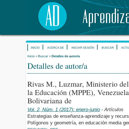
INICIO
ACERCA DE
INICIAR SESIÓN
BUSCAR
ACTU
Inicio
>
Buscar
>
Detalles de autor/a
Detalles de autor/a
Rivas M., Luzmar, Ministerio del
la Educación (MPPE), Venezuela
Bolivariana de
Vol. 2, Núm. 1 (2017): enero-junio
- Artículos
Estrategias de enseñanza-aprendizaje y recur
Polígonos y geometría, en educación media ge