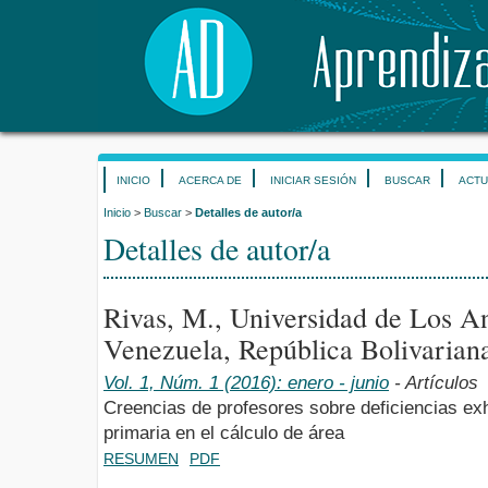
INICIO
ACERCA DE
INICIAR SESIÓN
BUSCAR
ACTU
Inicio
>
Buscar
>
Detalles de autor/a
Detalles de autor/a
Rivas, M., Universidad de Los 
Venezuela, República Bolivarian
Vol. 1, Núm. 1 (2016): enero - junio
- Artículos
Creencias de profesores sobre deficiencias exh
primaria en el cálculo de área
RESUMEN
PDF