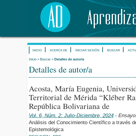
INICIO
ACERCA DE
INICIAR SESIÓN
BUSCAR
ACTU
Inicio
>
Buscar
>
Detalles de autor/a
Detalles de autor/a
Acosta, María Eugenia, Universid
Territorial de Mérida “Kléber R
República Bolivariana de
Vol. 6, Núm. 2: Julio-Diciembre, 2024
- Ensayo
Análisis del Conocimiento Científico a través 
Epistemológica