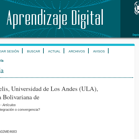
CIAR SESIÓN
BUSCAR
ACTUAL
ARCHIVOS
AVISOS
r/a
/a
elis, Universidad de Los Andes (ULA),
 Bolivariana de
- Artículos
tegración o convergencia?
01502ME4683