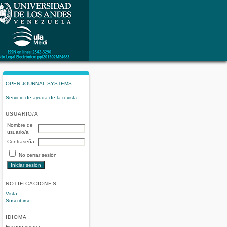
OPEN JOURNAL SYSTEMS
Servicio de ayuda de la revista
USUARIO/A
Nombre de
usuario/a
Contraseña
No cerrar sesión
NOTIFICACIONES
Vista
Suscribirse
IDIOMA
Escoge idioma