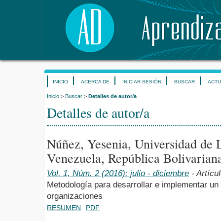
INICIO
ACERCA DE
INICIAR SESIÓN
BUSCAR
ACTU
Inicio
>
Buscar
>
Detalles de autor/a
Detalles de autor/a
Núñez, Yesenia, Universidad de
Venezuela, República Bolivarian
Vol. 1, Núm. 2 (2016): julio - diciembre
- Artícu
Metodología para desarrollar e implementar un 
organizaciones
RESUMEN
PDF