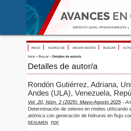
INICIO
ACERCA DE
INICIAR SESIÓN
BUSCAR
ACTU
Inicio
>
Buscar
>
Detalles de autor/a
Detalles de autor/a
Rondón Gutiérrez, Adriana, Un
Andes (ULA), Venezuela, Repúb
Vol. 20, Núm. 2 (2025): Mayo-Agosto 2025
- Ar
Determinación de selenio en mieles utilizando
atómica con generación de hidruros en flujo co
RESUMEN
PDF