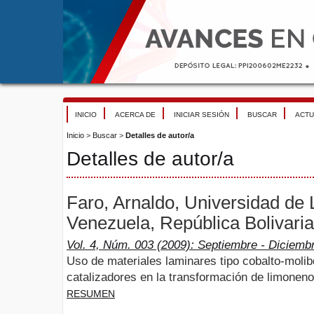
INICIO
ACERCA DE
INICIAR SESIÓN
BUSCAR
ACTU
Inicio
>
Buscar
>
Detalles de autor/a
Detalles de autor/a
Faro, Arnaldo, Universidad de
Venezuela, República Bolivari
Vol. 4, Núm. 003 (2009): Septiembre - Diciemb
Uso de materiales laminares tipo cobalto-moli
catalizadores en la transformación de limoneno
RESUMEN