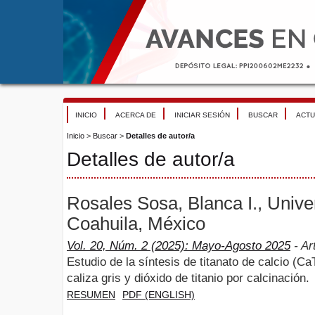
INICIO
ACERCA DE
INICIAR SESIÓN
BUSCAR
ACTU
Inicio
>
Buscar
>
Detalles de autor/a
Detalles de autor/a
Rosales Sosa, Blanca I., Univ
Coahuila, México
Vol. 20, Núm. 2 (2025): Mayo-Agosto 2025
- Ar
Estudio de la síntesis de titanato de calcio (Ca
caliza gris y dióxido de titanio por calcinación.
RESUMEN
PDF (ENGLISH)