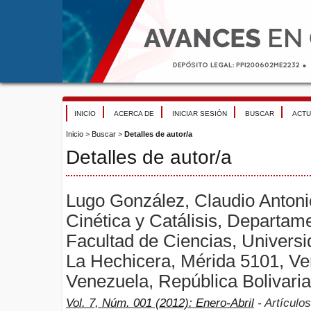
INICIO
ACERCA DE
INICIAR SESIÓN
BUSCAR
ACTU
Inicio
>
Buscar
>
Detalles de autor/a
Detalles de autor/a
Lugo González, Claudio Antoni
Cinética y Catálisis, Departam
Facultad de Ciencias, Univers
La Hechicera, Mérida 5101, Ve
Venezuela, República Bolivari
Vol. 7, Núm. 001 (2012): Enero-Abril
- Artículos