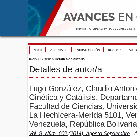
INICIO
ACERCA DE
INICIAR SESIÓN
BUSCAR
ACTU
Inicio
>
Buscar
>
Detalles de autor/a
Detalles de autor/a
Lugo González, Claudio Antoni
Cinética y Catálisis, Departam
Facultad de Ciencias, Univers
La Hechicera-Mérida 5101, Ven
Venezuela, República Bolivari
Vol. 9, Núm. 002 (2014): Agosto-Septiembre
- A