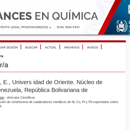
CIAR SESIÓN
BUSCAR
ACTUAL
ARCHIVOS
AVISOS
r/a
r/a
 E., Univers idad de Oriente. Núcleo de
ezuela, República Bolivariana de
sto
- Artículos Científicos
nación de ciclohexeno de catalizadores metálicos de Ni, Co, Pt y Pd soportados sobre
4