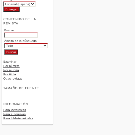
CONTENIDO DE LA
REVISTA
Buscar
Ámbito de la búsqueda
Examinar
Por número
Por autor/a
Por título
Otras revistas
TAMAÑO DE FUENTE
INFORMACIÓN
Para lectores/as
Para autores/as
Para bibliotecarios/as