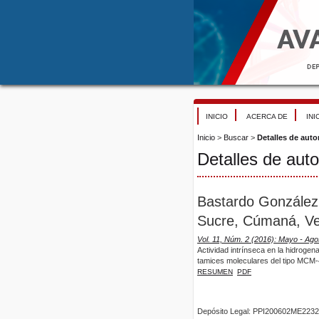
INICIO
ACERCA DE
INI
Inicio
>
Buscar
>
Detalles de auto
Detalles de auto
Bastardo González,
Sucre, Cúmaná, Ven
Vol. 11, Núm. 2 (2016): Mayo - Ago
Actividad intrínseca en la hidroge
tamices moleculares del tipo MCM-
RESUMEN
PDF
Depósito Legal: PPI200602ME2232