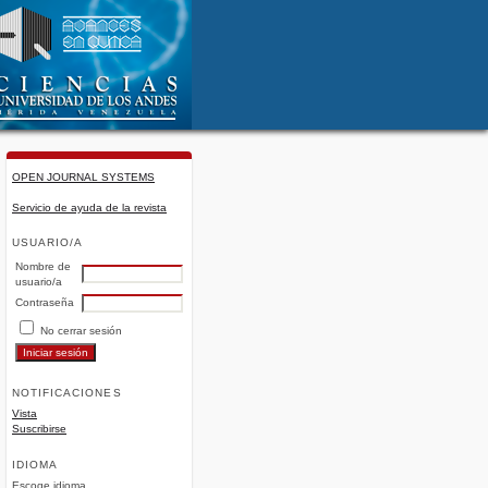
OPEN JOURNAL SYSTEMS
Servicio de ayuda de la revista
USUARIO/A
Nombre de
usuario/a
Contraseña
No cerrar sesión
NOTIFICACIONES
Vista
Suscribirse
IDIOMA
Escoge idioma