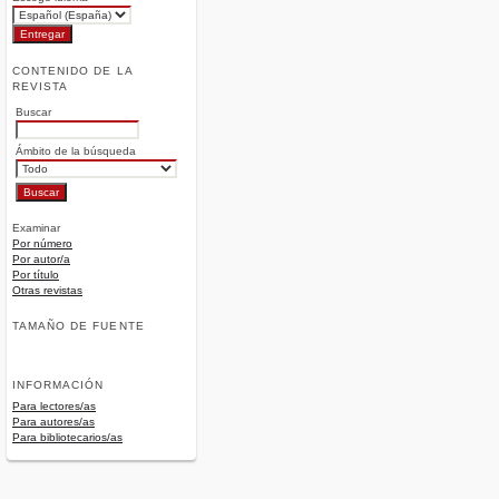
CONTENIDO DE LA
REVISTA
Buscar
Ámbito de la búsqueda
Examinar
Por número
Por autor/a
Por título
Otras revistas
TAMAÑO DE FUENTE
INFORMACIÓN
Para lectores/as
Para autores/as
Para bibliotecarios/as