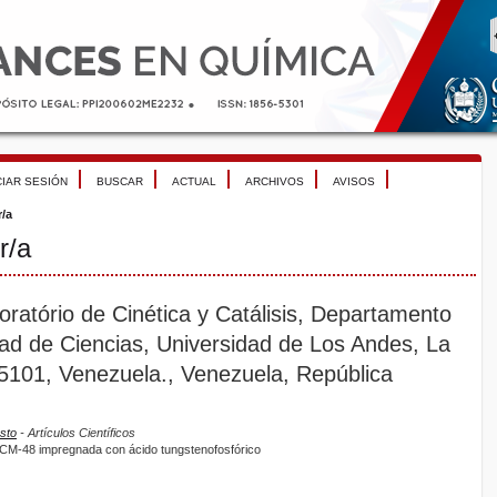
CIAR SESIÓN
BUSCAR
ACTUAL
ARCHIVOS
AVISOS
r/a
r/a
oratório de Cinética y Catálisis, Departamento
ad de Ciencias, Universidad de Los Andes, La
5101, Venezuela., Venezuela, República
sto
- Artículos Científicos
MCM-48 impregnada con ácido tungstenofosfórico