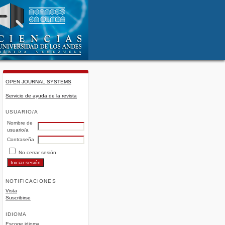
OPEN JOURNAL SYSTEMS
Servicio de ayuda de la revista
USUARIO/A
Nombre de
usuario/a
Contraseña
No cerrar sesión
NOTIFICACIONES
Vista
Suscribirse
IDIOMA
Escoge idioma