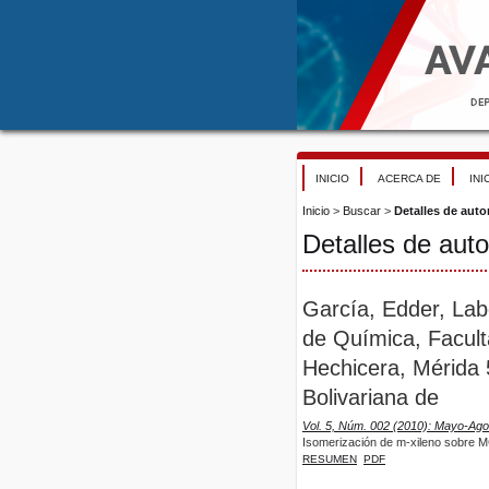
INICIO
ACERCA DE
INI
Inicio
>
Buscar
>
Detalles de auto
Detalles de auto
García, Edder, Lab
de Química, Facult
Hechicera, Mérida 
Bolivariana de
Vol. 5, Núm. 002 (2010): Mayo-Ago
Isomerización de m-xileno sobre 
RESUMEN
PDF