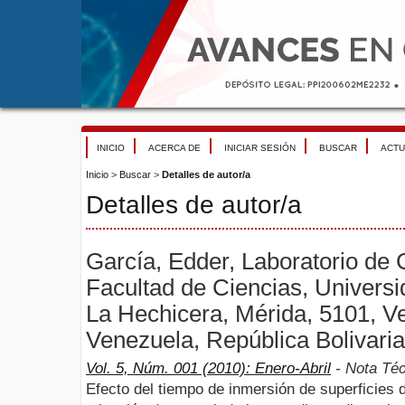
INICIO
ACERCA DE
INICIAR SESIÓN
BUSCAR
ACTU
Inicio
>
Buscar
>
Detalles de autor/a
Detalles de autor/a
García, Edder, Laboratorio de C
Facultad de Ciencias, Univers
La Hechicera, Mérida, 5101, V
Venezuela, República Bolivari
Vol. 5, Núm. 001 (2010): Enero-Abril
- Nota Té
Efecto del tiempo de inmersión de superficies d