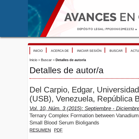
INICIO
ACERCA DE
INICIAR SESIÓN
BUSCAR
ACTU
Inicio
>
Buscar
>
Detalles de autor/a
Detalles de autor/a
Del Carpio, Edgar, Universida
(USB), Venezuela, República B
Vol. 10, Núm. 3 (2015): Septiembre - Diciembr
Ternary Complex Formation between Vanadium(I
Small Blood Serum Bioligands
RESUMEN
PDF