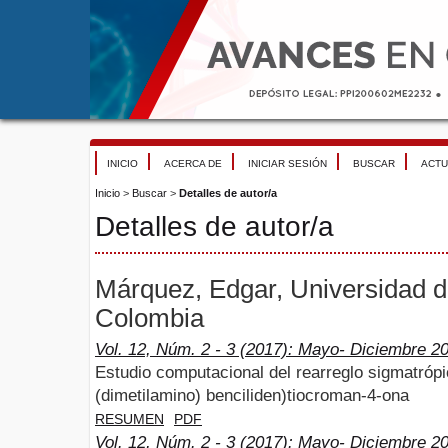
INICIO
ACERCA DE
INICIAR SESIÓN
BUSCAR
ACTU
Inicio
>
Buscar
>
Detalles de autor/a
Detalles de autor/a
Márquez, Edgar, Universidad d
Colombia
Vol. 12, Núm. 2 - 3 (2017): Mayo- Diciembre 2
Estudio computacional del rearreglo sigmatrópic
(dimetilamino) benciliden)tiocroman-4-ona
RESUMEN
PDF
Vol. 12, Núm. 2 - 3 (2017): Mayo- Diciembre 2