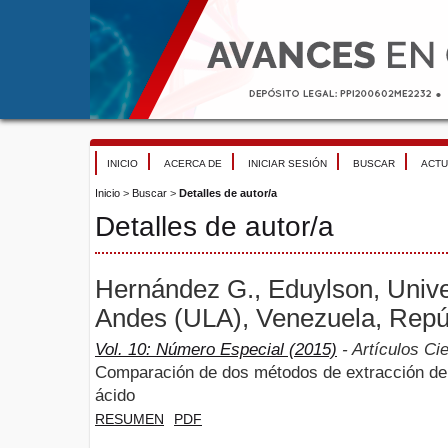
INICIO
ACERCA DE
INICIAR SESIÓN
BUSCAR
ACTU
Inicio
>
Buscar
>
Detalles de autor/a
Detalles de autor/a
Hernández G., Eduylson, Unive
Andes (ULA), Venezuela, Repúb
Vol. 10: Número Especial (2015)
- Artículos Cie
Comparación de dos métodos de extracción de f
ácido
RESUMEN
PDF