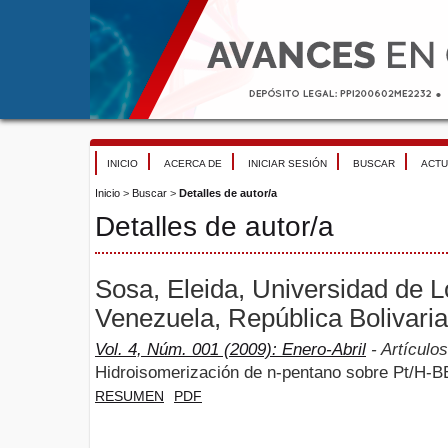
INICIO
ACERCA DE
INICIAR SESIÓN
BUSCAR
ACTU
Inicio
>
Buscar
>
Detalles de autor/a
Detalles de autor/a
Sosa, Eleida, Universidad de 
Venezuela, República Bolivari
Vol. 4, Núm. 001 (2009): Enero-Abril
- Artículos
Hidroisomerización de n-pentano sobre Pt/H-
RESUMEN
PDF