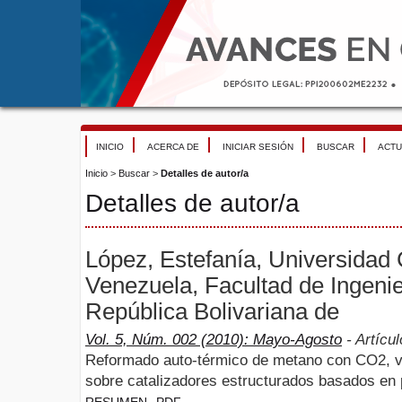
INICIO
ACERCA DE
INICIAR SESIÓN
BUSCAR
ACTU
Inicio
>
Buscar
>
Detalles de autor/a
Detalles de autor/a
López, Estefanía, Universidad 
Venezuela, Facultad de Ingenie
República Bolivariana de
Vol. 5, Núm. 002 (2010): Mayo-Agosto
- Artícul
Reformado auto-térmico de metano con CO2, va
sobre catalizadores estructurados basados en 
RESUMEN
PDF