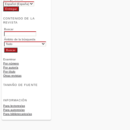
CONTENIDO DE LA
REVISTA
Buscar
Ámbito de la búsqueda
Examinar
Por número
Por autor/a
Por título
Otras revistas
TAMAÑO DE FUENTE
INFORMACIÓN
Para lectores/as
Para autores/as
Para bibliotecarios/as