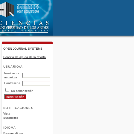
OPEN JOURNAL SYSTEMS
Servicio de ayuda de la revista
USUARIO/A
Nombre de
usuario/a
Contraseña
No cerrar sesión
NOTIFICACIONES
Vista
Suscribirse
IDIOMA
Escoge idioma