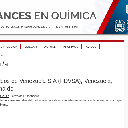
CIAR SESIÓN
BUSCAR
ACTUAL
ARCHIVOS
AVISOS
r/a
r/a
óleos de Venezuela S.A (PDVSA), Venezuela,
ana de
il 2017
- Artículos Científicos
 la fase metaestable del carbonato de calcio obtenida mediante la aplicación de una capa
biente