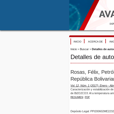
INICIO
ACERCA DE
INI
Inicio
>
Buscar
>
Detalles de auto
Detalles de auto
Rosas, Félix, Petr
República Bolivari
Vol. 12, Núm. 1 (2017): Enero - Abr
Caracterización y estabilización de
de Bi2O2CO3: Al a temperatura am
RESUMEN
PDF
Depósito Legal: PPI200602ME2232