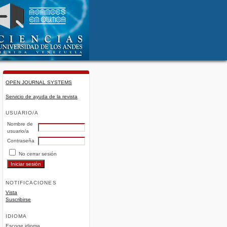
OPEN JOURNAL SYSTEMS
Servicio de ayuda de la revista
USUARIO/A
Nombre de
usuario/a
Contraseña
No cerrar sesión
NOTIFICACIONES
Vista
Suscribirse
IDIOMA
Escoge idioma