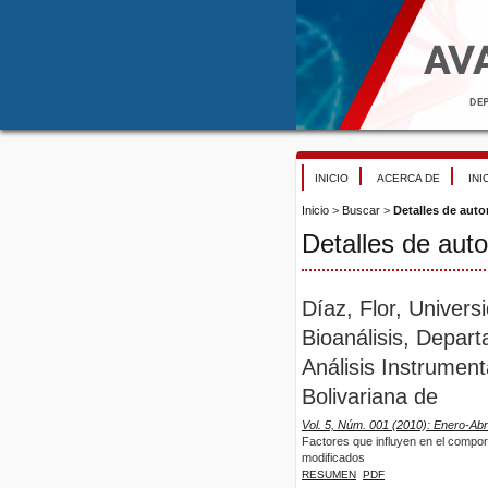
INICIO
ACERCA DE
INI
Inicio
>
Buscar
>
Detalles de auto
Detalles de auto
Díaz, Flor, Univer
Bioanálisis, Depart
Análisis Instrumen
Bolivariana de
Vol. 5, Núm. 001 (2010): Enero-Abri
Factores que influyen en el compor
modificados
RESUMEN
PDF