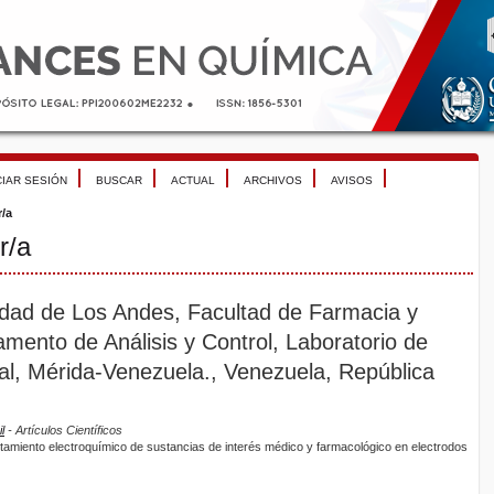
CIAR SESIÓN
BUSCAR
ACTUAL
ARCHIVOS
AVISOS
r/a
r/a
sidad de Los Andes, Facultad de Farmacia y
amento de Análisis y Control, Laboratorio de
tal, Mérida-Venezuela., Venezuela, República
l
- Artículos Científicos
tamiento electroquímico de sustancias de interés médico y farmacológico en electrodos