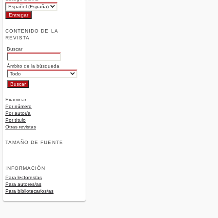
CONTENIDO DE LA
REVISTA
Buscar
Ámbito de la búsqueda
Examinar
Por número
Por autor/a
Por título
Otras revistas
TAMAÑO DE FUENTE
INFORMACIÓN
Para lectores/as
Para autores/as
Para bibliotecarios/as