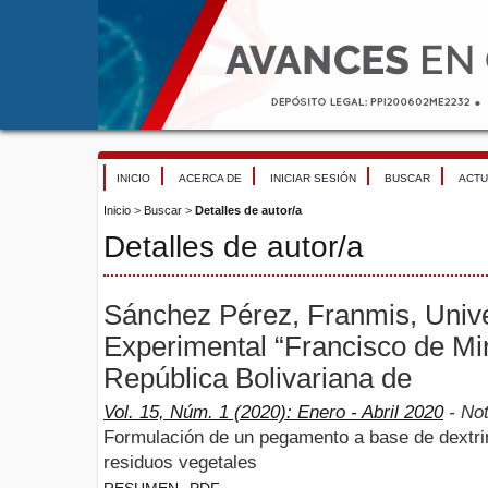
INICIO
ACERCA DE
INICIAR SESIÓN
BUSCAR
ACTU
Inicio
>
Buscar
>
Detalles de autor/a
Detalles de autor/a
Sánchez Pérez, Franmis, Univ
Experimental “Francisco de Mi
República Bolivariana de
Vol. 15, Núm. 1 (2020): Enero - Abril 2020
- No
Formulación de un pegamento a base de dextrin
residuos vegetales
RESUMEN
PDF