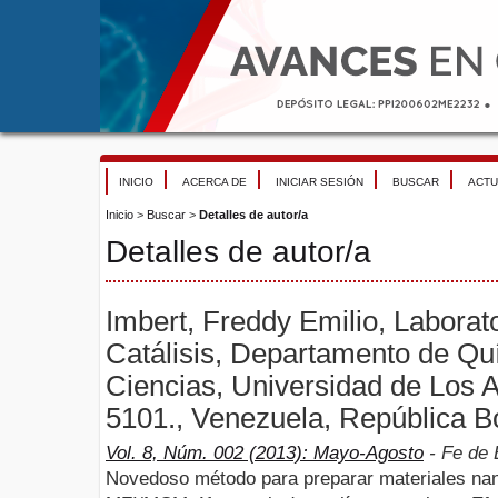
INICIO
ACERCA DE
INICIAR SESIÓN
BUSCAR
ACTU
Inicio
>
Buscar
>
Detalles de autor/a
Detalles de autor/a
Imbert, Freddy Emilio, Laborato
Catálisis, Departamento de Qu
Ciencias, Universidad de Los 
5101., Venezuela, República Bo
Vol. 8, Núm. 002 (2013): Mayo-Agosto
- Fe de 
Novedoso método para preparar materiales n