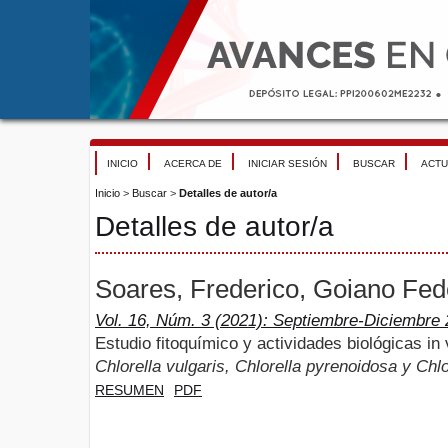
INICIO
ACERCA DE
INICIAR SESIÓN
BUSCAR
ACTU
Inicio
>
Buscar
>
Detalles de autor/a
Detalles de autor/a
Soares, Frederico, Goiano Feder
Vol. 16, Núm. 3 (2021): Septiembre-Diciembre
Estudio fitoquímico y actividades biológicas in 
Chlorella vulgaris, Chlorella pyrenoidosa y Chl
RESUMEN
PDF